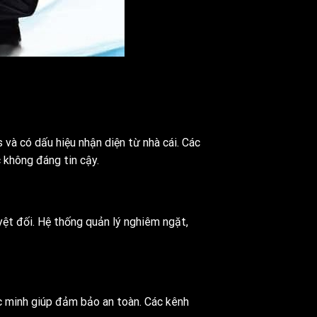
 và có dấu hiệu nhận diện từ nhà cái. Các
 không đáng tin cậy.
ệt đối. Hệ thống quản lý nghiêm ngặt,
ác minh giúp đảm bảo an toàn. Các kênh