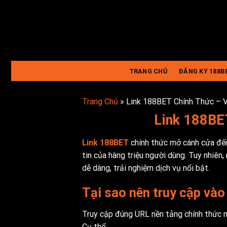
Chuyển
đến
nội
dung
TRANG CHỦ
ĐĂNG KÝ 188B
Trang Chủ
»
Link 188BET Chính Thức – 
Link 188BE
Link 188BET
chính thức mở cánh cửa đến 
tin của hàng triệu người dùng. Tuy nhiên,
dễ dàng, trải nghiệm dịch vụ nổi bật.
Tại sao nên truy cập vào
Truy cập đúng URL nền tảng chính thức ma
Cụ thể: