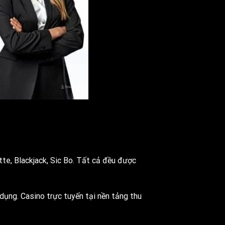
te, Blackjack, Sic Bo. Tất cả đều được
.
 dụng. Casino trực tuyến tại nền tảng thu