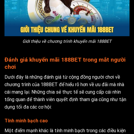
Giới thiệu về chương trình khuyến mãi 188BET
Đánh giá khuyến mãi 188BET trong mắt người
chơi
Dưới đây là những đánh giá từ cộng đồng người chơi về
chương trình của 188BET để hiểu rõ hơn về ưu đãi mà nhà
cái mang lại. Những chia sẻ thực tế sẽ cung cấp cái nhìn
tổng quan để thành viên quyết định tham gia cũng như tận
dụng tối đa các cơ hội:
Tính minh bạch cao
Một điểm mạnh khác là tính minh bạch trong các điều kiện