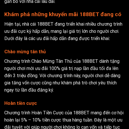
gắn bó với nhà cái lâu dài.
Khám phá những khuyến mãi 188BET đang có
Hiện tại, nhà cái 188BET đang triển khai nhiều chương trình
ưu đãi cực kỳ hấp dẫn, mang lại giá trị lớn cho người chơi.
Dưới đây là các ưu đãi hấp dẫn đang được triển khai:
Chào mừng tân thủ
Chương trình Chào Mừng Tân Thủ của 188BET dành tặng
người chơi mới ưu đãi 100% giá trị nạp lần đầu tối đa lên
đến 3 triệu đồng. Với chương trình này, người chơi dễ dàng
gia tăng vốn cược cũng như khám phá trò chơi yêu thích
ngay từ lần đầu đăng ký.
Hoàn tiền cược
Chương trình Hoàn Tiền Cược của 188BET mang đến cơ hội
hoàn lại 5% – 10% tiền cược thua hàng tuần. Đây là một ưu
đãi tuyệt vời giúp người chơi không lo cạn vốn và tiếp tục