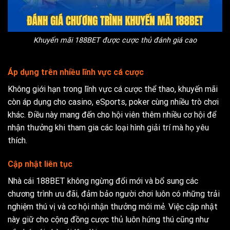
Khuyến mãi 188BET được cược thủ đánh giá cao
Áp dụng trên nhiều lĩnh vực cá cược
Không giới hạn trong lĩnh vực cá cược thể thao, khuyến mãi
còn áp dụng cho casino, eSports, poker cùng nhiều trò chơi
khác. Điều này mang đến cho hội viên thêm nhiều cơ hội để
nhận thưởng khi tham gia các loại hình giải trí mà họ yêu
thích.
Cập nhật liên tục
Nhà cái 188BET không ngừng đổi mới và bổ sung các
chương trình ưu đãi, đảm bảo người chơi luôn có những trải
nghiệm thú vị và cơ hội nhận thưởng mới mẻ. Việc cập nhật
này giữ cho cộng đồng cược thủ luôn hứng thú cũng như